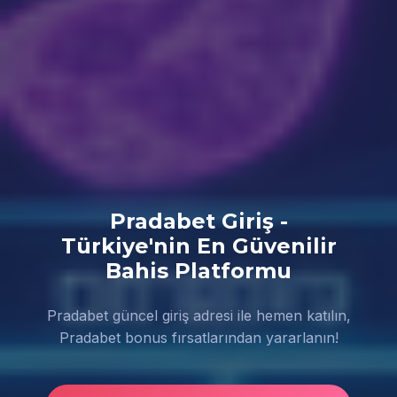
Pradabet Giriş -
Türkiye'nin En Güvenilir
Bahis Platformu
Pradabet güncel giriş adresi ile hemen katılın,
Pradabet bonus fırsatlarından yararlanın!