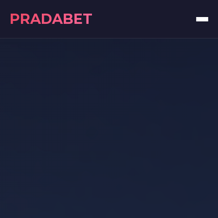
PRADABET